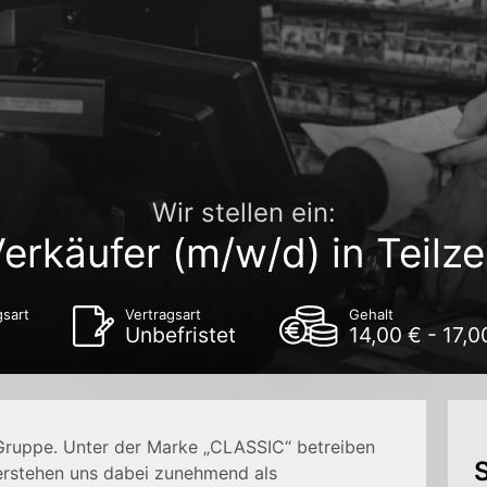
Wir stellen ein:
erkäufer (m/w/d) in Teilze
gsart
Vertragsart
Gehalt
Unbefristet
14,00 € - 17,
 Gruppe. Unter der Marke „CLASSIC“ betreiben
S
verstehen uns dabei zunehmend als