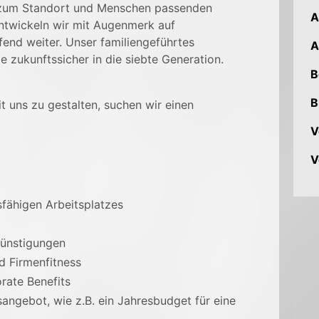
 zum Standort
und Menschen passenden
A
ntwickeln wir mit Augenmerk auf
fend weiter. Unser familiengeführtes
A
ie zukunftssicher in die siebte Generation.
B
B
uns zu gestalten, suchen wir einen
V
V
sfähigen Arbeitsplatzes
günstigungen
d Firmenfitness
rate Benefits
sangebot, wie z.B. ein Jahresbudget für eine