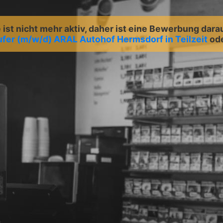
ist nicht mehr aktiv, daher ist eine Bewerbung dara
fer (m/w/d) ARAL Autohof Hermsdorf in Teilzeit
od